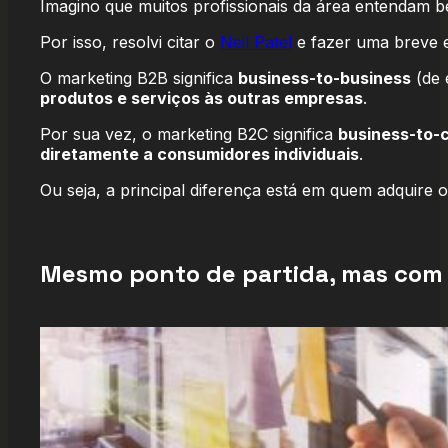
Imagino que muitos profissionais da área entendam 
Por isso, resolvi citar o
Neil Patel
e fazer uma breve e
O marketing B2B significa
business-to-business
(de 
produtos e serviços às outras empresas
.
Por sua vez, o marketing B2C significa
business-to-
diretamente a consumidores individuais
.
Ou seja, a principal diferença está em quem adquire
Mesmo ponto de partida, mas com 