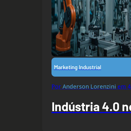
Marketing Industrial
Por
Anderson Lorenzini
em 4 
Indústria 4.0 n