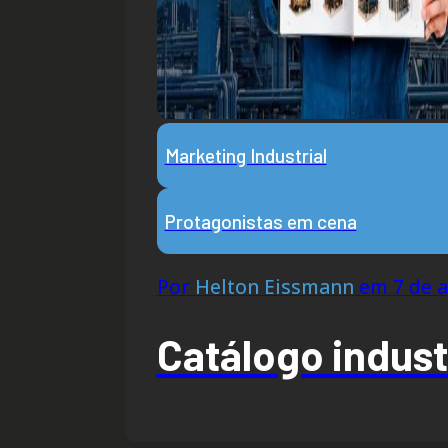
Marketing Industrial
Protagonistas em cena
Por
Helton Eissmann
em 7 de a
Catálogo indust