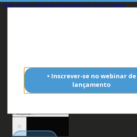
Pular para o conteúdo principal
Pular para o rodapé
Interessado no
crescimento da indús
Analisamos o
marketing das 59 maio
indústrias
do Brasil.
• Inscrever-se no webinar de
Site
lançamento
O que você procura?
Não tenho interesse
Pesquisar
×