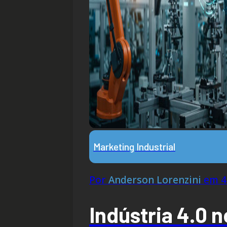
Marketing Industrial
Por
Anderson Lorenzini
em 4 
Indústria 4.0 n