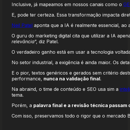
Inclusive, já mapeamos em nossos canais como o
GE
E, pode ter certeza. Essa transformação impacta dir
Neil Patel
aponta que a IA é realmente essencial, ao a
O guru do marketing digital cita que utilizar a IA ape
relevância
”, diz Patel.
O verdadeiro ganho está em usar a tecnologia voltad
No setor industrial, a exigência é ainda maior. Os d
E o pior, textos genéricos e gerados sem critério de
performance,
nunca na validação final
.
Na abraind, o time de conteúdo e SEO usa sim a
intel
tema.
Porém, a
palavra final e a revisão técnica passam
Com isso, preservamos todo o rigor que o mercado B