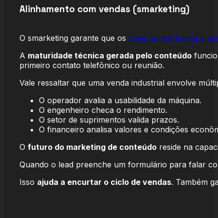
Alinhamento com vendas (smarketing)
O smarketing garante que os
times de marketing e ve
A
maturidade técnica gerada pelo conteúdo
funcio
primeiro contato telefônico ou reunião.
Vale ressaltar que uma venda industrial envolve múlt
O operador avalia a usabilidade da máquina.
O engenheiro checa o rendimento.
O setor de suprimentos valida prazos.
O financeiro analisa valores e condições econôm
O
futuro do marketing de conteúdo
reside na capac
Quando o lead preenche um formulário para falar com
Isso
ajuda a encurtar o ciclo de vendas
. Também gar