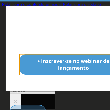
Pular para o conteúdo principal
Pular para o rodapé
Interessado no
crescimento da indús
Analisamos o
marketing das 59 maio
indústrias
do Brasil.
• Inscrever-se no webinar de
Site
lançamento
O que você procura?
Não tenho interesse
Pesquisar
×