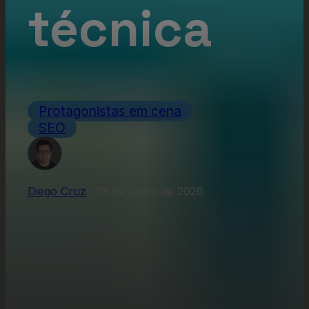
técnica
Protagonistas em cena
SEO
Diego Cruz
·
29 de junho de 2026