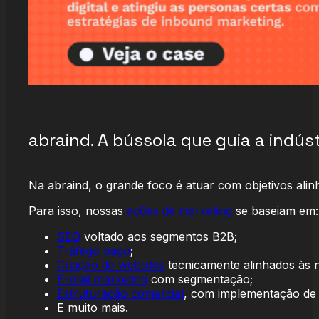
abraind. A bússola que guia a indústr
Na abraind, o grande foco é atuar com objetivos ali
Para isso, nossas
ações de marketing
se baseiam em:
SEO
voltado aos segmentos B2B;
Tráfego pago
;
Criação de websites
tecnicamente alinhados às n
E-mail marketing
com segmentação;
Estruturação comercial
, com implementação de
E muito mais.