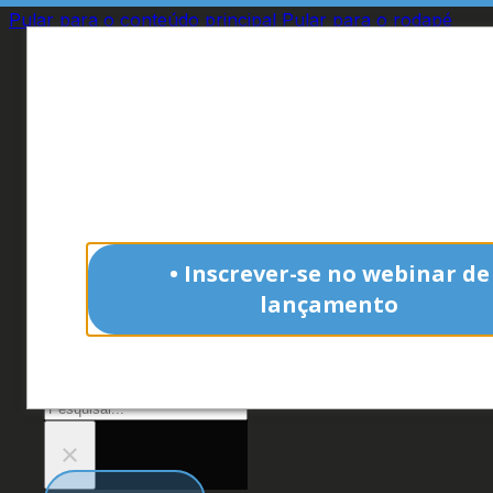
Pular para o conteúdo principal
Pular para o rodapé
Interessado no
crescimento da indús
Analisamos o
marketing das 59 maio
indústrias
do Brasil.
• Inscrever-se no webinar de
Site
lançamento
O que você procura?
Não tenho interesse
Pesquisar
×