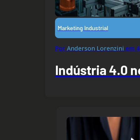
Marketing Industrial
Por
Anderson Lorenzini
em 4 
Indústria 4.0 n