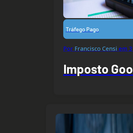
Tráfego Pago
Por
Francisco Censi
em 31
Imposto Goog